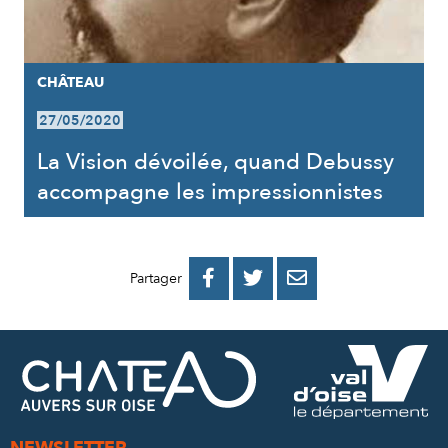
CHÂTEAU
27/05/2020
La Vision dévoilée, quand Debussy
accompagne les impressionnistes
PARTAGER
PARTAGER
PARTAGER



Partager
SUR
SUR
PAR
FACEBOOK
TWITTER
E-
MAIL