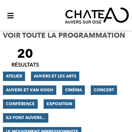
Menu
VOIR TOUTE LA PROGRAMMATION
20
FILTRER
LES
RÉSULTATS
RÉSULTATS
ATELIER
AUVERS ET LES ARTS
AUVERS ET VAN GOGH
CINÉMA
CONCERT
CONFÉRENCE
EXPOSITION
ILS FONT AUVERS...
LE MOUVEMENT IMPRESSIONNISTE