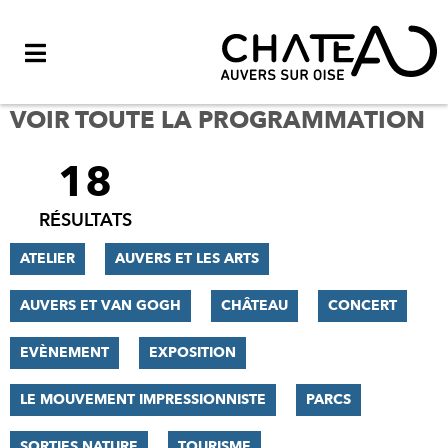
Menu
VOIR TOUTE LA PROGRAMMATION
18
FILTRER
LES
RÉSULTATS
RÉSULTATS
ATELIER
AUVERS ET LES ARTS
AUVERS ET VAN GOGH
CHÂTEAU
CONCERT
EVÈNEMENT
EXPOSITION
LE MOUVEMENT IMPRESSIONNISTE
PARCS
SORTIES NATURE
TOURISME