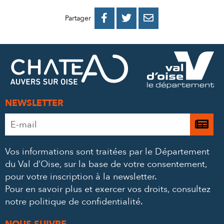
PARTAGER
PARTAGER
PARTAGER



Partager
SUR
SUR
PAR
FACEBOOK
TWITTER
E-
MAIL
NEWSLETTER
Adresse
Je

e-
m’
mail
Vos informations sont traitées par le Département
à
*
du Val d’Oise, sur la base de votre consentement,
la
pour votre inscription à la newsletter.
ne
Pour en savoir plus et exercer vos droits,
consultez
notre politique de confidentialité
.