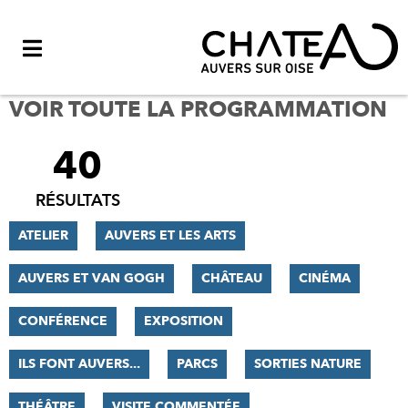
Menu
VOIR TOUTE LA PROGRAMMATION
40
FILTRER
LES
RÉSULTATS
RÉSULTATS
ATELIER
AUVERS ET LES ARTS
AUVERS ET VAN GOGH
CHÂTEAU
CINÉMA
CONFÉRENCE
EXPOSITION
ILS FONT AUVERS...
PARCS
SORTIES NATURE
THÉÂTRE
VISITE COMMENTÉE