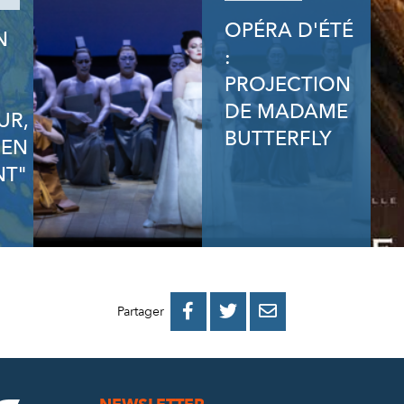
OPÉRA D'ÉTÉ
N
:
N
PROJECTION
DE MADAME
UR,
BUTTERFLY
 EN
T"
PARTAGER
PARTAGER
PARTAGER



Partager
SUR
SUR
PAR
FACEBOOK
TWITTER
E-