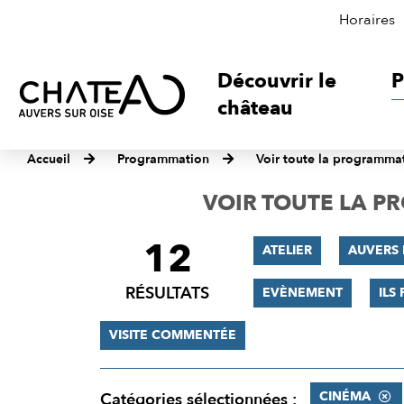
Horaires
Découvrir le
P
château
Accueil
Programmation
Voir toute la programma
VOIR TOUTE LA 
12
FILTRER
ATELIER
AUVERS 
LES
RÉSULTATS
EVÈNEMENT
ILS
RÉSULTATS
VISITE COMMENTÉE
CINÉMA
Catégories sélectionnées :