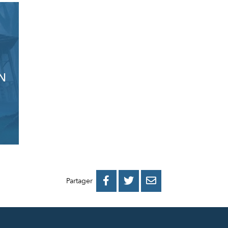
N
PARTAGER
PARTAGER
PARTAGER



Partager
SUR
SUR
PAR
FACEBOOK
TWITTER
E-