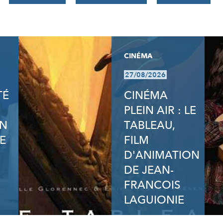
CINÉMA
27/08/2026
TÉ
CINÉMA
PLEIN AIR : LE
ON
TABLEAU,
E
FILM
D'ANIMATION
DE JEAN-
FRANCOIS
LAGUIONIE