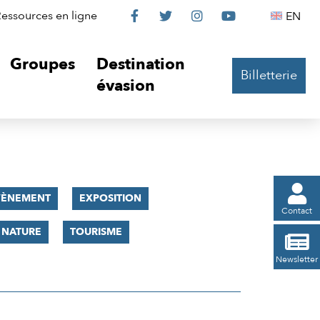
Le
Le
Le
Le
Englis
essources en ligne
EN




Château
Château
Château
Château
Groupes
Destination
Billetterie
sur
sur
sur
sur
évasion
Facebook
Twitter
Instagram
YouTube

VÈNEMENT
EXPOSITION
Contact
 NATURE
TOURISME

Newsletter