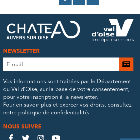
SUR
SUR
PAR
FACEBOOK
TWITTER
E-
MAIL
NEWSLETTER
Adresse
Je

e-
m’
mail
Vos informations sont traitées par le Département
à
*
du Val d’Oise, sur la base de votre consentement,
la
pour votre inscription à la newsletter.
ne
Pour en savoir plus et exercer vos droits,
consultez
notre politique de confidentialité
.
NOUS SUIVRE
Le
Le
Le
Le



