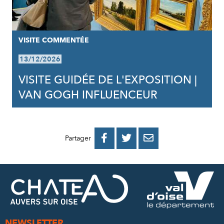
VISITE COMMENTÉE
13/12/2026
VISITE GUIDÉE DE L'EXPOSITION |
VAN GOGH INFLUENCEUR
PARTAGER
PARTAGER
PARTAGER



Partager
SUR
SUR
PAR
FACEBOOK
TWITTER
E-
MAIL
NEWSLETTER