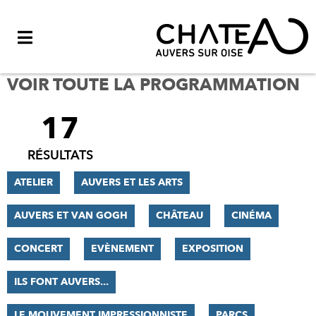
Menu
VOIR TOUTE LA PROGRAMMATION
17
FILTRER
LES
RÉSULTATS
RÉSULTATS
ATELIER
AUVERS ET LES ARTS
AUVERS ET VAN GOGH
CHÂTEAU
CINÉMA
CONCERT
EVÈNEMENT
EXPOSITION
ILS FONT AUVERS...
LE MOUVEMENT IMPRESSIONNISTE
PARCS