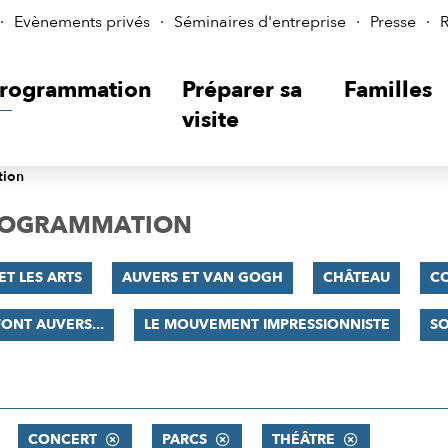
Evènements privés
Séminaires d'entreprise
Presse
R
rogrammation
Préparer sa
Familles
visite
tion
PROGRAMMATION
ET LES ARTS
AUVERS ET VAN GOGH
CHÂTEAU
C
FONT AUVERS...
LE MOUVEMENT IMPRESSIONNISTE
SO
CONCERT
PARCS
THÉÂTRE