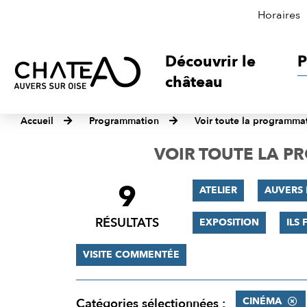
Horaires
Découvrir le
P
château
Accueil
Programmation
Voir toute la programma
VOIR TOUTE LA 
9
FILTRER
ATELIER
AUVERS 
LES
RÉSULTATS
EXPOSITION
ILS 
RÉSULTATS
VISITE COMMENTÉE
CINÉMA
Catégories sélectionnées :