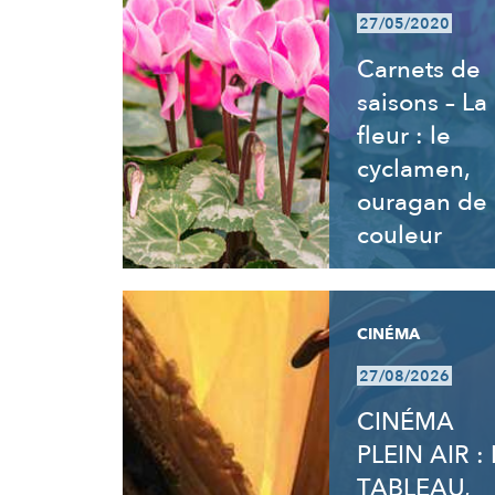
27/05/2020
Carnets de
saisons – La
fleur : le
cyclamen,
ouragan de
couleur
CINÉMA
27/08/2026
CINÉMA
PLEIN AIR : 
TABLEAU,