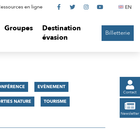
Le
Le
Le
Le
Englis
essources en ligne
EN




Château
Château
Château
Château
Groupes
Destination
Billetterie
sur
sur
sur
sur
évasion
Facebook
Twitter
Instagram
YouTube

ONFÉRENCE
EVÈNEMENT
Contact
RTIES NATURE
TOURISME

Newsletter