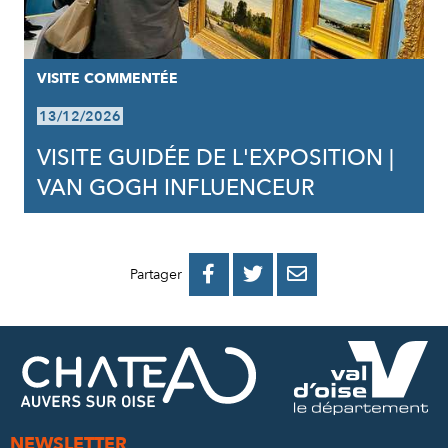
VISITE COMMENTÉE
13/12/2026
VISITE GUIDÉE DE L'EXPOSITION |
VAN GOGH INFLUENCEUR
PARTAGER
PARTAGER
PARTAGER



Partager
SUR
SUR
PAR
FACEBOOK
TWITTER
E-
MAIL
NEWSLETTER