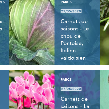
RTS
PARCS
27/05/2020
es
Carnets de
s
saisons - Le
chou de
Pontoise,
Italien
valdoisien
PARCS
27/05/2020
Carnets de
saisons – La