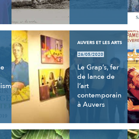
AUVERS ET LES ARTS
26/05/2020
de
Le Grap’s, fer
de lance de
isme,
l’art
contemporain
à Auvers