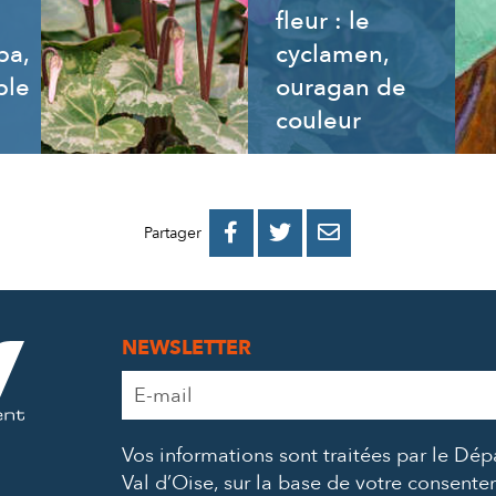
fleur : le
ba,
cyclamen,
ble
ouragan de
couleur
PARTAGER
PARTAGER
PARTAGER



Partager
SUR
SUR
PAR
FACEBOOK
TWITTER
E-
NEWSLETTER
MAIL
Adresse
e-
mail
Vos informations sont traitées par le Dé
*
Val d’Oise, sur la base de votre consent