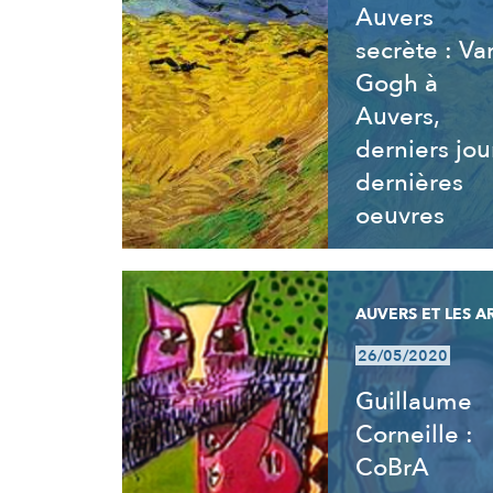
Auvers
secrète : Va
Gogh à
Auvers,
derniers jou
dernières
oeuvres
AUVERS ET LES A
26/05/2020
Guillaume
Corneille :
CoBrA