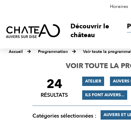
Horaires
Découvrir le
P
château
Accueil
Programmation
Voir toute la programma
VOIR TOUTE LA 
24
FILTRER
ATELIER
AUVERS
LES
RÉSULTATS
ILS FONT AUVERS...
RÉSULTATS
AUVERS ET L
Catégories sélectionnées :