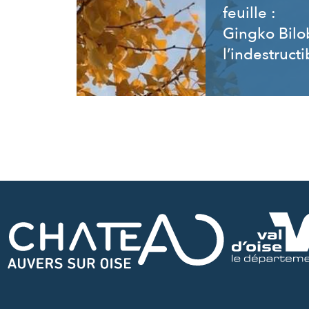
feuille :
Gingko Bilo
l’indestructi