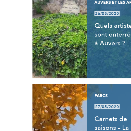
AUVERS ET LES A
26/05/2020
Quels artist
sont enterré
à Auvers ?
PARCS
27/05/2020
Carnets de
saisons – La