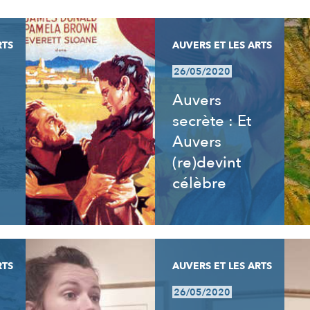
RTS
AUVERS ET LES ARTS
26/05/2020
Auvers
secrète : Et
Auvers
(re)devint
célèbre
RTS
AUVERS ET LES ARTS
26/05/2020