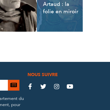
Artaud : la
folie en miroir
NOUS SUIVRE
Je

Le
Le
Le
Le




m’abonne
Château
Château
Château
Château
partement du
à
ement, pour
la