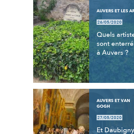
AUVERS ET LES A
26/05/2020
Quels artist
sont enterré
à Auvers ?
AUVERS ET VAN
GOGH
27/05/2020
Et Daubign