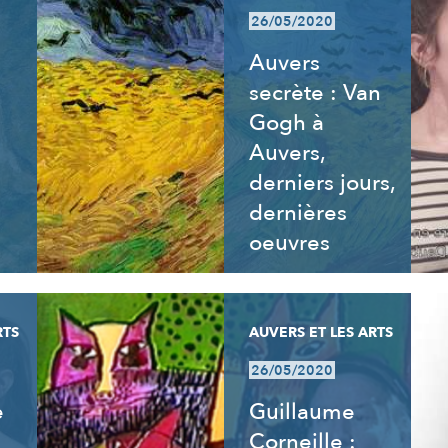
26/05/2020
Auvers
secrète : Van
Gogh à
Auvers,
derniers jours,
dernières
oeuvres
RTS
AUVERS ET LES ARTS
26/05/2020
e
Guillaume
Corneille :