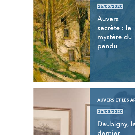
26/05/2020
Auvers
secrète : le
mystère du
pendu
AUVERS ET LES A
26/05/2020
Daubigny, l
dernier