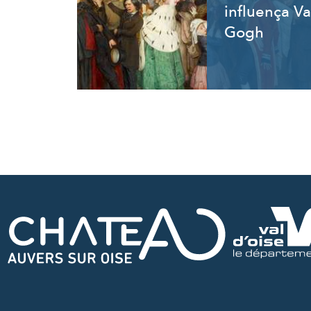
influença V
Gogh