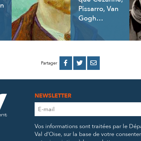
an
Pissarro, Van
Gogh…
PARTAGER
PARTAGER
PARTAGER



Partager
SUR
SUR
PAR
FACEBOOK
TWITTER
E-
NEWSLETTER
MAIL
Adresse
e-
mail
Vos informations sont traitées par le Dé
*
Val d’Oise, sur la base de votre consent