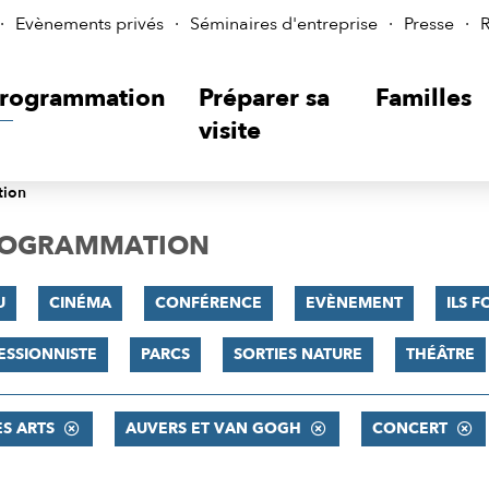
Evènements privés
Séminaires d'entreprise
Presse
R
rogrammation
Préparer sa
Familles
visite
tion
PROGRAMMATION
U
CINÉMA
CONFÉRENCE
EVÈNEMENT
ILS F
ESSIONNISTE
PARCS
SORTIES NATURE
THÉÂTRE
ES ARTS
AUVERS ET VAN GOGH
CONCERT