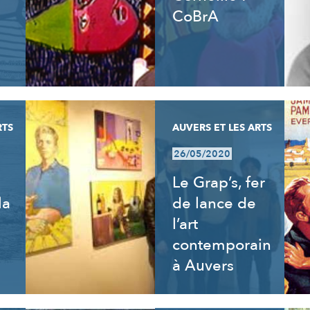
CoBrA
RTS
AUVERS ET LES ARTS
26/05/2020
Le Grap’s, fer
la
de lance de
l’art
contemporain
à Auvers