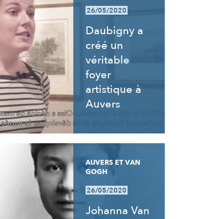
26/05/2020
Daubigny a
créé un
véritable
foyer
artistique à
Auvers
AUVERS ET VAN
GOGH
26/05/2020
Johanna Van