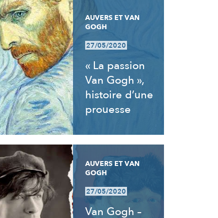
AUVERS ET VAN
GOGH
27/05/2020
« La passion
Van Gogh »,
histoire d’une
prouesse
AUVERS ET VAN
GOGH
27/05/2020
Van Gogh –