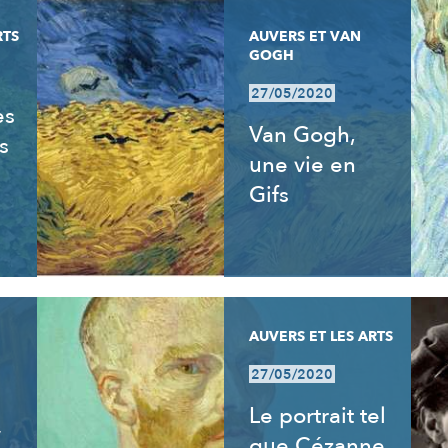
RTS
AUVERS ET VAN
GOGH
27/05/2020
es
Van Gogh,
s
une vie en
Gifs
AUVERS ET LES ARTS
27/05/2020
Le portrait tel
y
que Cézanne,