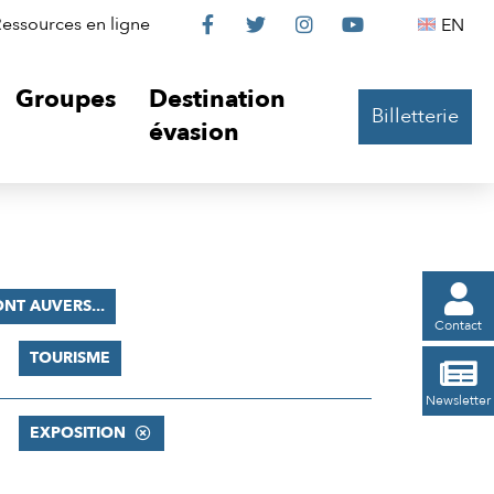
Le
Le
Le
Le
Englis
essources en ligne
EN




Château
Château
Château
Château
Groupes
Destination
Billetterie
sur
sur
sur
sur
évasion
Facebook
Twitter
Instagram
YouTube

ONT AUVERS...
Contact
TOURISME

Newsletter
EXPOSITION