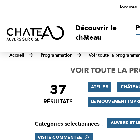
Horaires
Découvrir le
P
château
Accueil
Programmation
Voir toute la programma
VOIR TOUTE LA 
37
FILTRER
ATELIER
CHÂTEA
LES
RÉSULTATS
LE MOUVEMENT IMPR
RÉSULTATS
AUVERS ET L
Catégories sélectionnées :
VISITE COMMENTÉE