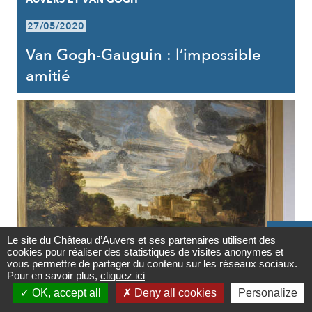
27/05/2020
Van Gogh-Gauguin : l’impossible
amitié

Le site du Château d’Auvers et ses partenaires utilisent des
cookies pour réaliser des statistiques de visites anonymes et
Contact
vous permettre de partager du contenu sur les réseaux sociaux.
AUVERS ET LES ARTS
Pour en savoir plus,
cliquez ici

OK, accept all
Deny all cookies
Personalize
27/05/2020
Newsletter