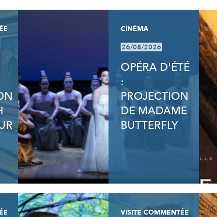
ÉE
CINÉMA
26/08/2026
OPÉRA D'ÉTÉ
:
ION
PROJECTION
H
DE MADAME
UR
BUTTERFLY
ÉE
VISITE COMMENTÉE