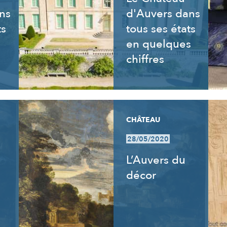
ns
d'Auvers dans
ts
tous ses états
en quelques
chiffres
CHÂTEAU
28/05/2020
L’Auvers du
décor