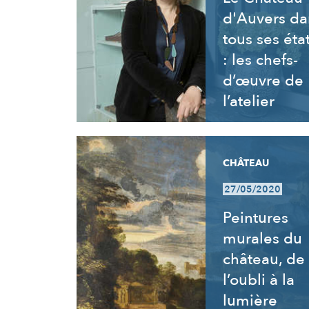
d'Auvers da
tous ses éta
: les chefs-
d’œuvre de
l’atelier
CHÂTEAU
27/05/2020
Peintures
murales du
château, de
l’oubli à la
lumière