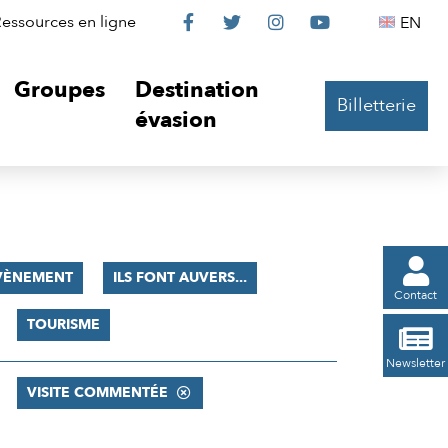
Le
Le
Le
Le
Englis
essources en ligne
EN




Château
Château
Château
Château
Groupes
Destination
Billetterie
sur
sur
sur
sur
évasion
Facebook
Twitter
Instagram
YouTube

VÈNEMENT
ILS FONT AUVERS...
Contact
TOURISME

Newsletter
VISITE COMMENTÉE