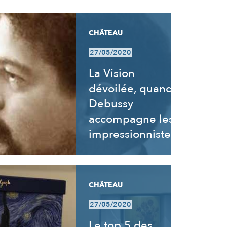
CHÂTEAU
27/05/2020
La Vision
dévoilée, quand
Debussy
accompagne les
impressionnistes
CHÂTEAU
27/05/2020
Le top 5 des