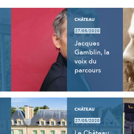
CHÂTEAU
27/05/2020
:
Jacques
Gamblin, la
voix du
parcours
CHÂTEAU
27/05/2020
Le Château