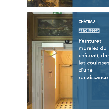
CHÂTEAU
28/05/2020
Peintures
murales du
château, da
les coulisse
d’une
renaissance