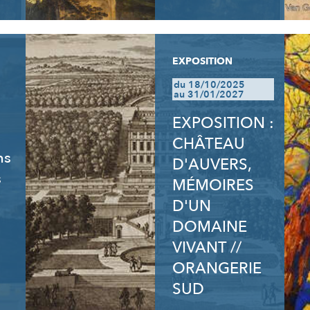
EXPOSITION
du 18/10/2025
au 31/01/2027
EXPOSITION :
CHÂTEAU
ns
D'AUVERS,
s
MÉMOIRES
D'UN
DOMAINE
VIVANT //
ORANGERIE
SUD