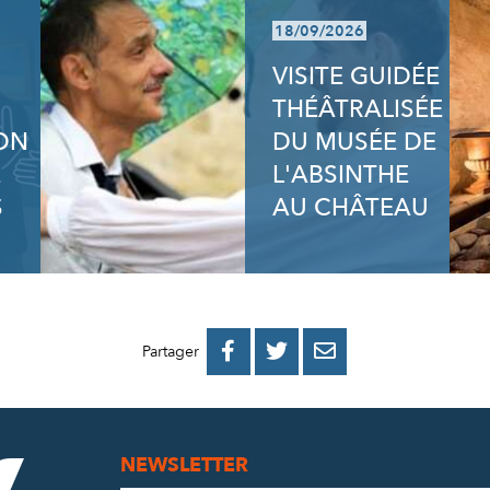
18/09/2026
VISITE GUIDÉE
THÉÂTRALISÉE
ION
DU MUSÉE DE
E
L'ABSINTHE
S
AU CHÂTEAU
PARTAGER
PARTAGER
PARTAGER



Partager
SUR
SUR
PAR
FACEBOOK
TWITTER
E-
NEWSLETTER
MAIL