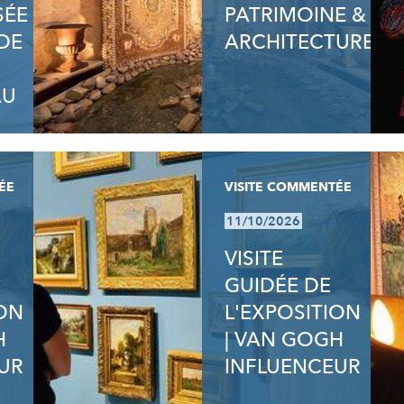
SÉE
PATRIMOINE &
DE
ARCHITECTURE
AU
ÉE
VISITE COMMENTÉE
11/10/2026
VISITE
GUIDÉE DE
ION
L'EXPOSITION
H
| VAN GOGH
UR
INFLUENCEUR