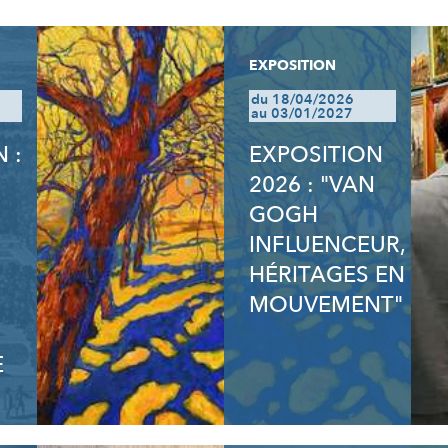
EXPOSITION
du 18/04/2026
au 03/01/2027
 :
EXPOSITION
2026 : "VAN
GOGH
INFLUENCEUR,
HÉRITAGES EN
MOUVEMENT"
E