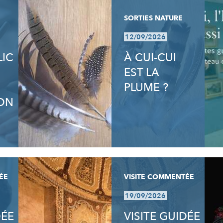
SORTIES NATURE
12/09/2026
LIC
À CUI-CUI
EST LA
PLUME ?
ON
ÉE
VISITE COMMENTÉE
19/09/2026
DÉE
VISITE GUIDÉE