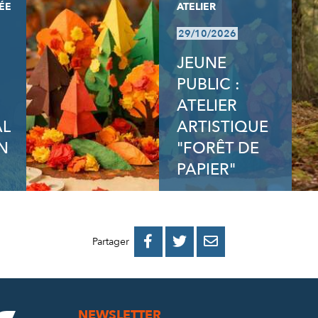
ÉE
ATELIER
29/10/2026
JEUNE
PUBLIC :
ATELIER
AL
ARTISTIQUE
N
"FORÊT DE
PAPIER"
PARTAGER
PARTAGER
PARTAGER



Partager
SUR
SUR
PAR
FACEBOOK
TWITTER
E-
NEWSLETTER
MAIL