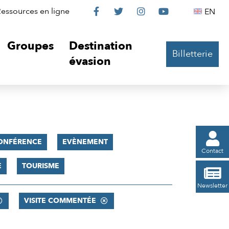
Le
Le
Le
Le
Englis
essources en ligne
EN




Château
Château
Château
Château
Groupes
Destination
Billetterie
sur
sur
sur
sur
évasion
Facebook
Twitter
Instagram
YouTube

ONFÉRENCE
EVÈNEMENT
Contact
E
TOURISME

Newsletter
VISITE COMMENTÉE