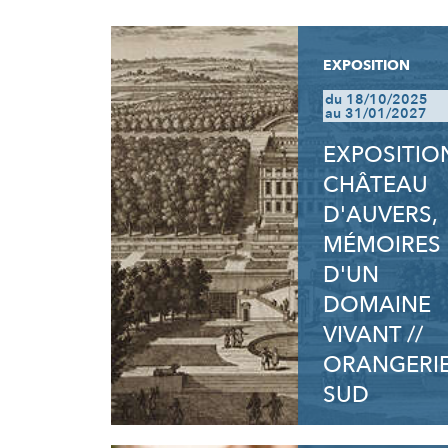
RÉSULTATS
EXPOSITION
du 18/10/2025
au 31/01/2027
EXPOSITION
CHÂTEAU
D'AUVERS,
MÉMOIRES
D'UN
DOMAINE
VIVANT //
ORANGERI
SUD