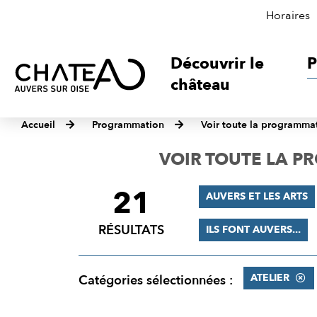
Horaires
Découvrir le
P
château
Accueil
Programmation
Voir toute la programma
VOIR TOUTE LA 
21
FILTRER
AUVERS ET LES ARTS
LES
RÉSULTATS
ILS FONT AUVERS...
RÉSULTATS
ATELIER
Catégories sélectionnées :