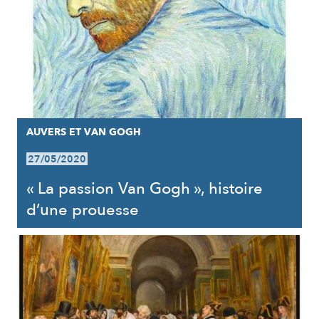
AUVERS ET VAN GOGH
27/05/2020
« La passion Van Gogh », histoire
d’une prouesse