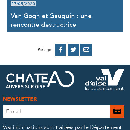
27/05/2020
Van Gogh et Gauguin : une
rencontre destructrice
PARTAGER
PARTAGER
PARTAGER



Partager
SUR
SUR
PAR
FACEBOOK
TWITTER
E-
MAIL
NEWSLETTER
Adresse
Je

e-
m’
mail
Vos informations sont traitées par le Département