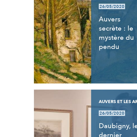
26/05/2020
Auvers
secrète : le
mystère du
pendu
AUVERS ET LES A
26/05/2020
Daubigny, l
dernier