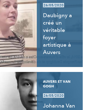
26/05/2020
Daubigny a
créé un
véritable
foyer
artistique à
Auvers
AUVERS ET VAN
GOGH
26/05/2020
Johanna Van