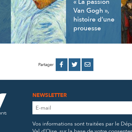
« La passion
Van Gogh »,
histoire d’une
prouesse
PARTAGER
PARTAGER
PARTAGER



Partager
SUR
SUR
PAR
FACEBOOK
TWITTER
E-
NEWSLETTER
MAIL
Adresse
e-
mail
Vos informations sont traitées par le Dé
*
Val d’Oise, sur la base de votre consent