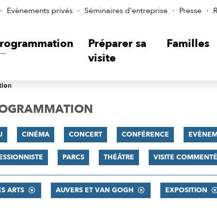
Evènements privés
Séminaires d'entreprise
Presse
R
rogrammation
Préparer sa
Familles
visite
tion
PROGRAMMATION
U
CINÉMA
CONCERT
CONFÉRENCE
EVÈNEM
ESSIONNISTE
PARCS
THÉÂTRE
VISITE COMMENT
ES ARTS
AUVERS ET VAN GOGH
EXPOSITION