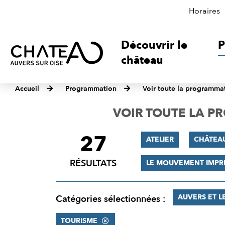
Horaires
Découvrir le
P
château
Accueil
Programmation
Voir toute la programma
VOIR TOUTE LA 
27
FILTRER
ATELIER
CHÂTEA
LES
RÉSULTATS
LE MOUVEMENT IMPR
RÉSULTATS
AUVERS ET L
Catégories sélectionnées :
TOURISME