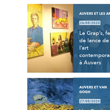
AUVERS ET LES A
26/05/2020
Le Grap’s, fe
de lance de
l’art
contempora
à Auvers
AUVERS ET VAN
GOGH
27/05/2020