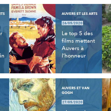
RTS
AUVERS ET LES ARTS
26/05/2020
r
Le top 5 des
films mettant
Auvers à
in
l’honneur
AUVERS ET VAN
GOGH
27/05/2020