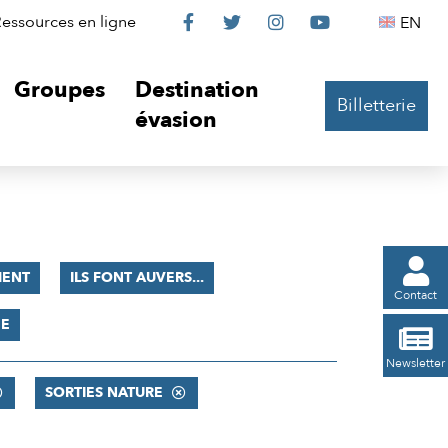
Le
Le
Le
Le
Englis
essources en ligne
EN




Château
Château
Château
Château
Groupes
Destination
Billetterie
sur
sur
sur
sur
évasion
Facebook
Twitter
Instagram
YouTube

ENT
ILS FONT AUVERS...
Contact
ÉE

Newsletter
SORTIES NATURE