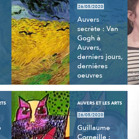
26/05/2020
Auvers
secrète : Van
Gogh à
Auvers,
derniers jours,
dernières
oeuvres
RTS
AUVERS ET LES ARTS
26/05/2020
e
Guillaume
Corneille :