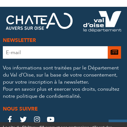
SUR
SUR
PAR
FACEBOOK
TWITTER
E-
MAIL
NEWSLETTER
Adresse
Je

e-
m’
mail
Vos informations sont traitées par le Département
à
*
du Val d’Oise, sur la base de votre consentement,
la
pour votre inscription à la newsletter.
ne
Pour en savoir plus et exercer vos droits,
consultez
notre politique de confidentialité
.
NOUS SUIVRE
Le
Le
Le
Le




