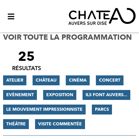
Menu
VOIR TOUTE LA PROGRAMMATION
25
FILTRER
LES
RÉSULTATS
RÉSULTATS
ATELIER
CHÂTEAU
CINÉMA
CONCERT
EVÈNEMENT
EXPOSITION
ILS FONT AUVERS...
LE MOUVEMENT IMPRESSIONNISTE
PARCS
THÉÂTRE
VISITE COMMENTÉE