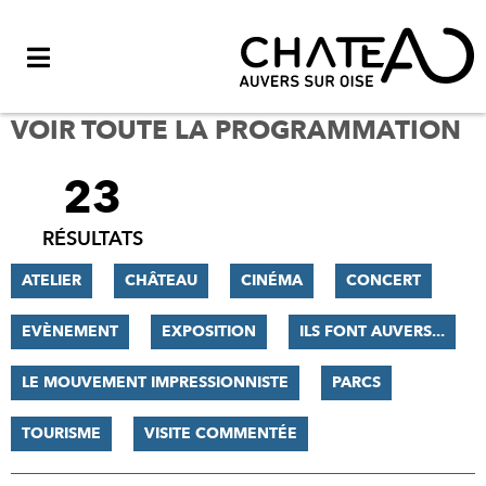
Menu
VOIR TOUTE LA PROGRAMMATION
23
FILTRER
LES
RÉSULTATS
RÉSULTATS
ATELIER
CHÂTEAU
CINÉMA
CONCERT
EVÈNEMENT
EXPOSITION
ILS FONT AUVERS...
LE MOUVEMENT IMPRESSIONNISTE
PARCS
TOURISME
VISITE COMMENTÉE