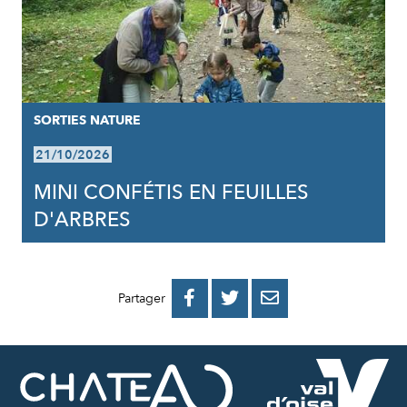
SORTIES NATURE
21/10/2026
MINI CONFÉTIS EN FEUILLES
D'ARBRES
PARTAGER
PARTAGER
PARTAGER



Partager
SUR
SUR
PAR
FACEBOOK
TWITTER
E-
MAIL