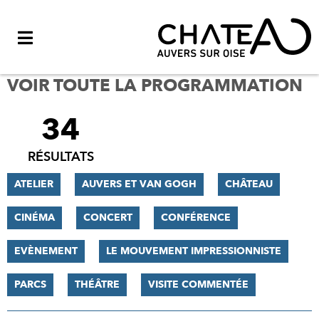
Menu
VOIR TOUTE LA PROGRAMMATION
34
FILTRER
LES
RÉSULTATS
RÉSULTATS
ATELIER
AUVERS ET VAN GOGH
CHÂTEAU
CINÉMA
CONCERT
CONFÉRENCE
EVÈNEMENT
LE MOUVEMENT IMPRESSIONNISTE
PARCS
THÉÂTRE
VISITE COMMENTÉE