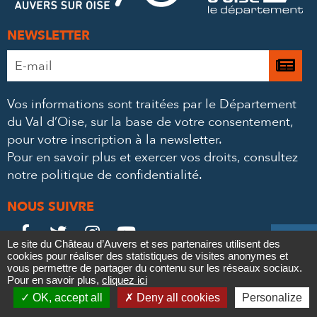
NEWSLETTER
Adresse
Je

e-
m’
mail
Vos informations sont traitées par le Département
à
*
du Val d’Oise, sur la base de votre consentement,
la
pour votre inscription à la newsletter.
ne
Pour en savoir plus et exercer vos droits,
consultez
notre politique de confidentialité
.
NOUS SUIVRE
Le
Le
Le
Le





Le site du Château d’Auvers et ses partenaires utilisent des
cookies pour réaliser des statistiques de visites anonymes et
Château
Château
Château
Château
Contact
vous permettre de partager du contenu sur les réseaux sociaux.
Mentions légales
Politique de confidentialité
Crédits
Pour en savoir plus,
cliquez ici

Partenaires & Mécènes
Recrutement
Marchés publics
sur
sur
sur
sur
OK, accept all
Deny all cookies
Personalize
Plan du site
Newsletter