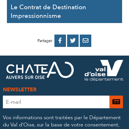
Le Contrat de Destination
Impressionnisme
PARTAGER
PARTAGER
PARTAGER



Partager
SUR
SUR
PAR
FACEBOOK
TWITTER
E-
MAIL
NEWSLETTER
Adresse
Je

e-
m’
mail
Vos informations sont traitées par le Département
à
*
du Val d’Oise, sur la base de votre consentement,