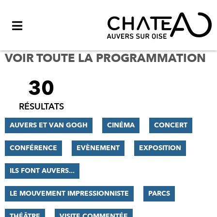
Menu
VOIR TOUTE LA PROGRAMMATION
30
FILTRER
LES
RÉSULTATS
RÉSULTATS
AUVERS ET VAN GOGH
CINÉMA
CONCERT
CONFÉRENCE
EVÈNEMENT
EXPOSITION
ILS FONT AUVERS...
LE MOUVEMENT IMPRESSIONNISTE
PARCS
THÉÂTRE
VISITE COMMENTÉE