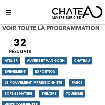
Menu
VOIR TOUTE LA PROGRAMMATION
32
FILTRER
LES
RÉSULTATS
RÉSULTATS
ATELIER
AUVERS ET VAN GOGH
CHÂTEAU
EVÈNEMENT
EXPOSITION
LE MOUVEMENT IMPRESSIONNISTE
PARCS
SORTIES NATURE
THÉÂTRE
TOURISME
VISITE COMMENTÉE