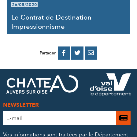
26/05/2020
Le Contrat de Destination
Impressionnisme
PARTAGER
PARTAGER
PARTAGER



Partager
SUR
SUR
PAR
FACEBOOK
TWITTER
E-
MAIL
NEWSLETTER
Adresse
Je

e-
m’
mail
Vos informations sont traitées par le Département