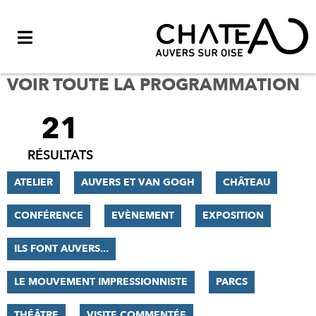
Menu
VOIR TOUTE LA PROGRAMMATION
21
FILTRER
LES
RÉSULTATS
RÉSULTATS
ATELIER
AUVERS ET VAN GOGH
CHÂTEAU
CONFÉRENCE
EVÈNEMENT
EXPOSITION
ILS FONT AUVERS...
LE MOUVEMENT IMPRESSIONNISTE
PARCS
THÉÂTRE
VISITE COMMENTÉE