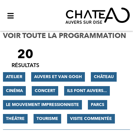
Menu
VOIR TOUTE LA PROGRAMMATION
20
FILTRER
LES
RÉSULTATS
RÉSULTATS
ATELIER
AUVERS ET VAN GOGH
CHÂTEAU
CINÉMA
CONCERT
ILS FONT AUVERS...
LE MOUVEMENT IMPRESSIONNISTE
PARCS
THÉÂTRE
TOURISME
VISITE COMMENTÉE