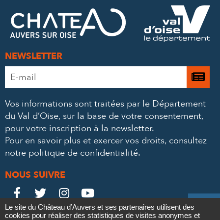
FACEBOOK
TWITTER
E-
MAIL
NEWSLETTER
Adresse
Je

e-
m’
mail
Vos informations sont traitées par le Département
à
*
du Val d’Oise, sur la base de votre consentement,
la
pour votre inscription à la newsletter.
ne
Pour en savoir plus et exercer vos droits,
consultez
notre politique de confidentialité
.
NOUS SUIVRE
Le
Le
Le
Le





Le site du Château d’Auvers et ses partenaires utilisent des
Château
Château
Château
Château
cookies pour réaliser des statistiques de visites anonymes et
Contact
Mentions légales
Politique de confidentialité
Crédits