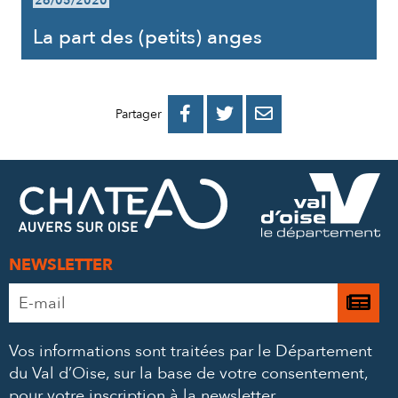
26/05/2020
La part des (petits) anges
PARTAGER
PARTAGER
PARTAGER



Partager
SUR
SUR
PAR
FACEBOOK
TWITTER
E-
MAIL
NEWSLETTER
Adresse
Je

e-
m’
mail
Vos informations sont traitées par le Département
à
*
du Val d’Oise, sur la base de votre consentement,
la
pour votre inscription à la newsletter.