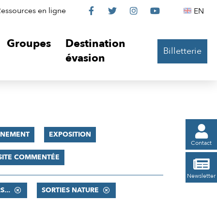
Le
Le
Le
Le
Englis
essources en ligne
EN




Château
Château
Château
Château
Groupes
Destination
Billetterie
sur
sur
sur
sur
évasion
Facebook
Twitter
Instagram
YouTube

ÈNEMENT
EXPOSITION
Contact
SITE COMMENTÉE

Newsletter
...
SORTIES NATURE