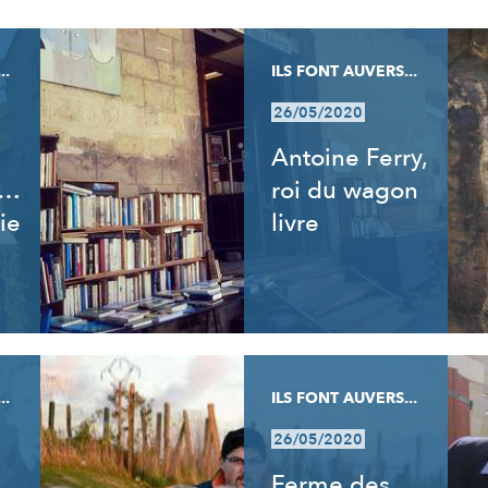
..
ILS FONT AUVERS...
26/05/2020
Antoine Ferry,
t…
roi du wagon
ie
livre
..
ILS FONT AUVERS...
26/05/2020
Ferme des