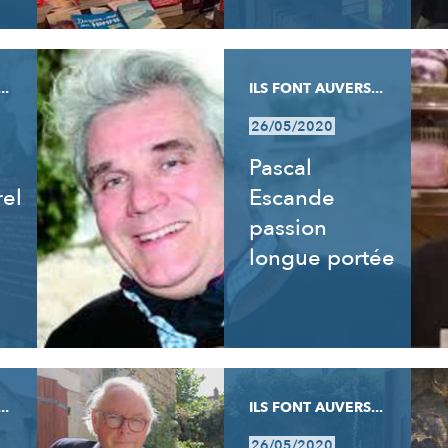
..
ILS FONT AUVERS...
26/05/2020
Pascal
rel
Escande
passion
longue portée
..
ILS FONT AUVERS...
26/05/2020