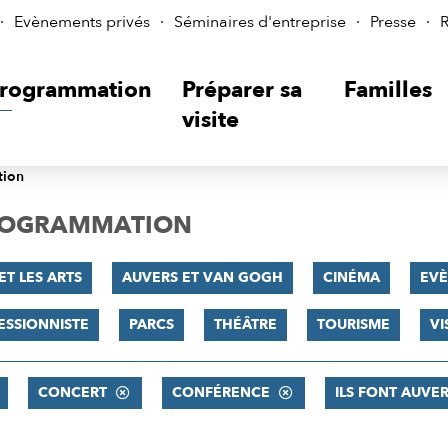
Evènements privés
Séminaires d'entreprise
Presse
R
rogrammation
Préparer sa
Familles
visite
tion
PROGRAMMATION
ET LES ARTS
AUVERS ET VAN GOGH
CINÉMA
EV
ESSIONNISTE
PARCS
THÉÂTRE
TOURISME
VI
CONCERT
CONFÉRENCE
ILS FONT AUVERS