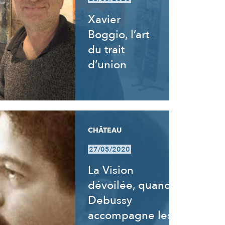
Xavier
Boggio, l’art
du trait
d’union
CHÂTEAU
27/05/2020
La Vision
dévoilée, quand
Debussy
accompagne les