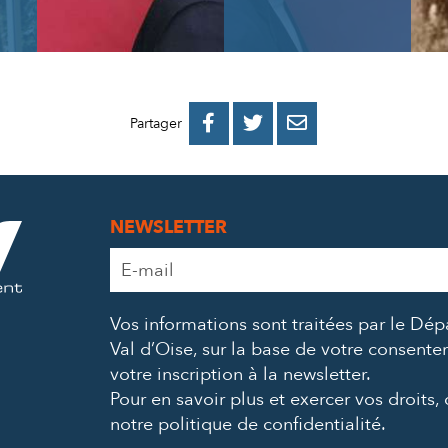
PARTAGER
PARTAGER
PARTAGER



Partager
SUR
SUR
PAR
FACEBOOK
TWITTER
E-
NEWSLETTER
MAIL
Adresse
e-
mail
Vos informations sont traitées par le Dé
*
Val d’Oise, sur la base de votre consent
votre inscription à la newsletter.
Pour en savoir plus et exercer vos droits,
notre politique de confidentialité
.