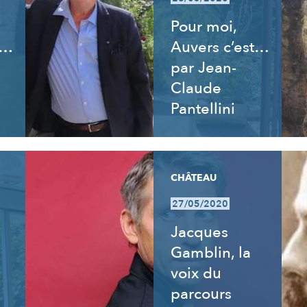
Pour moi,
t…
Auvers c’est…
par Jean-
Claude
Pantellini
CHÂTEAU
27/05/2020
:
Jacques
Gamblin, la
voix du
parcours