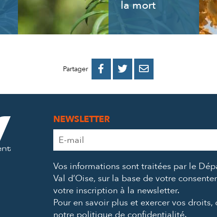
la mort
PARTAGER
PARTAGER
PARTAGER



Partager
SUR
SUR
PAR
FACEBOOK
TWITTER
E-
NEWSLETTER
MAIL
Adresse
e-
mail
Vos informations sont traitées par le Dé
*
Val d’Oise, sur la base de votre consent
votre inscription à la newsletter.
Pour en savoir plus et exercer vos droits,
notre politique de confidentialité
.