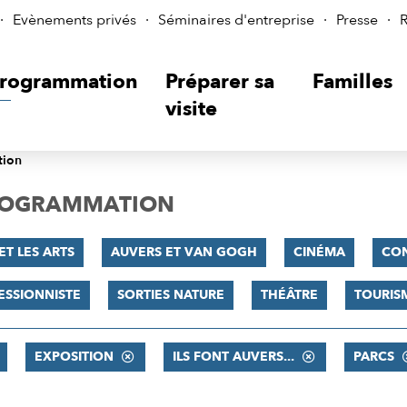
Evènements privés
Séminaires d'entreprise
Presse
R
rogrammation
Préparer sa
Familles
visite
tion
PROGRAMMATION
ET LES ARTS
AUVERS ET VAN GOGH
CINÉMA
CO
ESSIONNISTE
SORTIES NATURE
THÉÂTRE
TOURIS
EXPOSITION
ILS FONT AUVERS...
PARCS