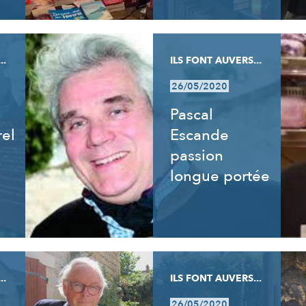
..
ILS FONT AUVERS...
26/05/2020
Pascal
rel
Escande
passion
longue portée
..
ILS FONT AUVERS...
26/05/2020