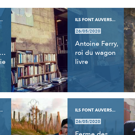
..
ILS FONT AUVERS...
26/05/2020
Antoine Ferry,
t…
roi du wagon
ie
livre
..
ILS FONT AUVERS...
26/05/2020
Ferme des