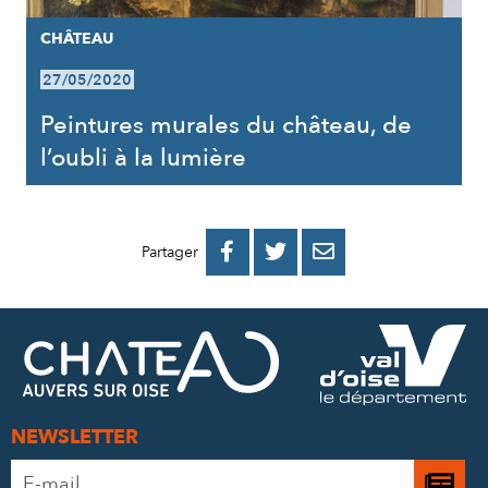
CHÂTEAU
27/05/2020
Peintures murales du château, de
l’oubli à la lumière
PARTAGER
PARTAGER
PARTAGER



Partager
SUR
SUR
PAR
FACEBOOK
TWITTER
E-
MAIL
NEWSLETTER
Adresse
Je
