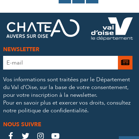
SUR
SUR
PAR
FACEBOOK
TWITTER
E-
MAIL
NEWSLETTER
Adresse
Je

e-
m’
mail
Vos informations sont traitées par le Département
à
*
du Val d’Oise, sur la base de votre consentement,
la
pour votre inscription à la newsletter.
ne
Pour en savoir plus et exercer vos droits,
consultez
notre politique de confidentialité
.
NOUS SUIVRE
Le
Le
Le
Le



