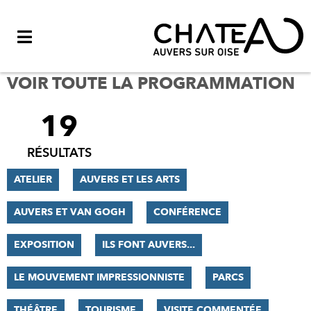
Menu
VOIR TOUTE LA PROGRAMMATION
19
FILTRER
LES
RÉSULTATS
RÉSULTATS
ATELIER
AUVERS ET LES ARTS
AUVERS ET VAN GOGH
CONFÉRENCE
EXPOSITION
ILS FONT AUVERS...
LE MOUVEMENT IMPRESSIONNISTE
PARCS
THÉÂTRE
TOURISME
VISITE COMMENTÉE