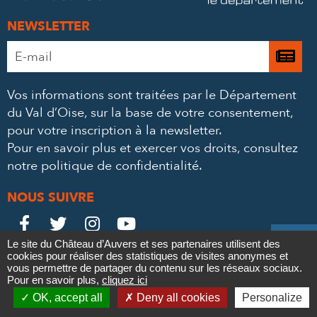
NEWSLETTER
Adresse
Je

e-
m’
mail
Vos informations sont traitées par le Département
à
*
du Val d’Oise, sur la base de votre consentement,
la
pour votre inscription à la newsletter.
ne
Pour en savoir plus et exercer vos droits,
consultez
notre politique de confidentialité
.
NOUS SUIVRE
Le
Le
Le
Le





Le site du Château d’Auvers et ses partenaires utilisent des
Château
Château
Château
Château
cookies pour réaliser des statistiques de visites anonymes et
Contact
Mentions légales
Politique de confidentialité
Crédits
vous permettre de partager du contenu sur les réseaux sociaux.
Partenaires & Mécènes
Recrutement
Marchés publics
sur
sur
sur
sur
Pour en savoir plus,
cliquez ici

Plan du site
OK, accept all
Deny all cookies
Personalize
Newsletter
Facebook
Twitter
Instagram
YouTube