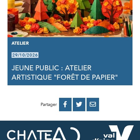
ATELIER
29/10/2026
JEUNE PUBLIC : ATELIER
ARTISTIQUE "FORÊT DE PAPIER"
PARTAGER
PARTAGER
PARTAGER



Partager
SUR
SUR
PAR
FACEBOOK
TWITTER
E-
MAIL