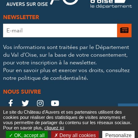
NEWSLETTER
Adresse
Je

e-
m’
mail
Vos informations sont traitées par le Département
à
*
du Val d’Oise, sur la base de votre consentement,
la
pour votre inscription à la newsletter.
ne
Pour en savoir plus et exercer vos droits,
consultez
notre politique de confidentialité
.
NOUS SUIVRE
Le
Le
Le
Le





Le site du Château d’Auvers et ses partenaires utilisent des
Château
Château
Château
Château
cookies pour réaliser des statistiques de visites anonymes et
Contact
Mentions légales
Politique de confidentialité
Crédits
vous permettre de partager du contenu sur les réseaux sociaux.
Partenaires & Mécènes
Recrutement
Marchés publics
sur
sur
sur
sur
Pour en savoir plus,
cliquez ici

Plan du site
OK, accept all
Deny all cookies
Personalize