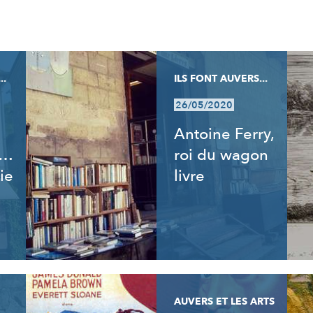
..
ILS FONT AUVERS...
26/05/2020
Antoine Ferry,
t…
roi du wagon
ie
livre
AUVERS ET LES ARTS