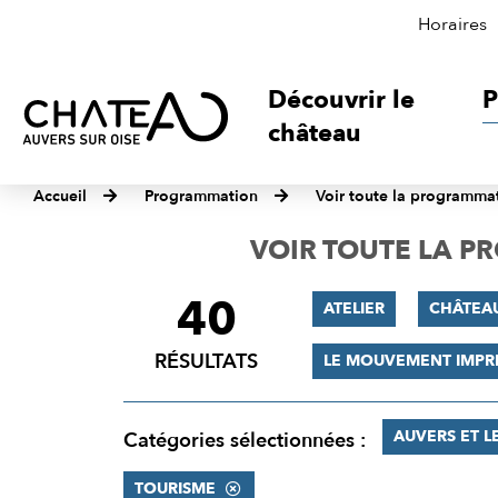
Horaires
Découvrir le
P
château
Accueil
Programmation
Voir toute la programma
VOIR TOUTE LA 
40
FILTRER
ATELIER
CHÂTEA
LES
RÉSULTATS
LE MOUVEMENT IMPR
RÉSULTATS
AUVERS ET L
Catégories sélectionnées :
TOURISME