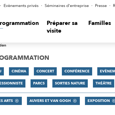
Evènements privés
Séminaires d'entreprise
Presse
R
rogrammation
Préparer sa
Familles
visite
tion
PROGRAMMATION
U
CINÉMA
CONCERT
CONFÉRENCE
EVÈNEM
ESSIONNISTE
PARCS
SORTIES NATURE
THÉÂTRE
ES ARTS
AUVERS ET VAN GOGH
EXPOSITION