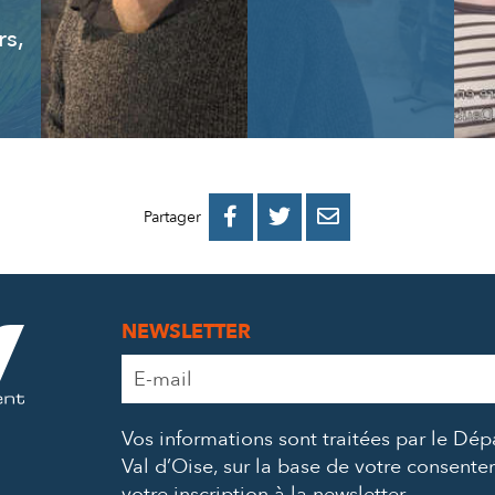
rs,
PARTAGER
PARTAGER
PARTAGER



Partager
SUR
SUR
PAR
FACEBOOK
TWITTER
E-
NEWSLETTER
MAIL
Adresse
e-
mail
Vos informations sont traitées par le Dé
*
Val d’Oise, sur la base de votre consent
votre inscription à la newsletter.