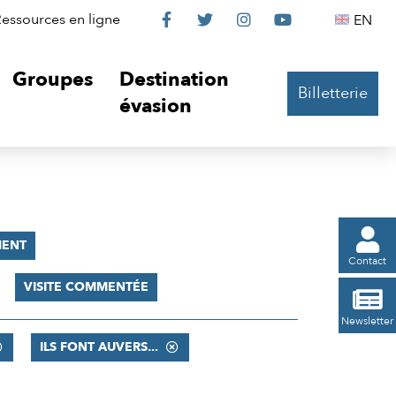
Le
Le
Le
Le
Englis
essources en ligne
EN




Château
Château
Château
Château
Groupes
Destination
Billetterie
sur
sur
sur
sur
évasion
Facebook
Twitter
Instagram
YouTube

ENT
Contact
VISITE COMMENTÉE

Newsletter
ILS FONT AUVERS...