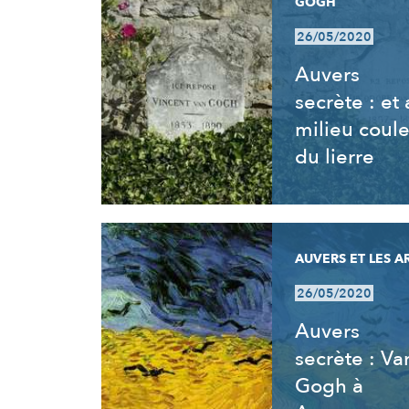
GOGH
26/05/2020
Auvers
secrète : et
milieu coul
du lierre
AUVERS ET LES A
26/05/2020
Auvers
secrète : Va
Gogh à