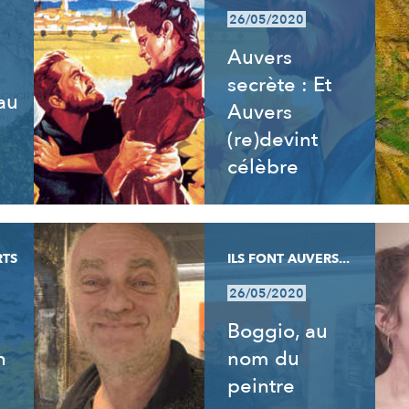
26/05/2020
Auvers
secrète : Et
 au
Auvers
e
(re)devint
célèbre
RTS
ILS FONT AUVERS...
26/05/2020
Boggio, au
n
nom du
peintre