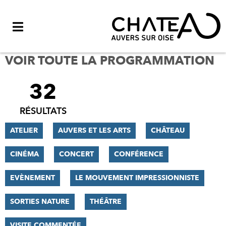
Menu
VOIR TOUTE LA PROGRAMMATION
32
FILTRER
LES
RÉSULTATS
RÉSULTATS
ATELIER
AUVERS ET LES ARTS
CHÂTEAU
CINÉMA
CONCERT
CONFÉRENCE
EVÈNEMENT
LE MOUVEMENT IMPRESSIONNISTE
SORTIES NATURE
THÉÂTRE
VISITE COMMENTÉE