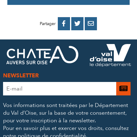
PARTAGER
PARTAGER
PARTAGER



Partager
SUR
SUR
PAR
FACEBOOK
TWITTER
E-
MAIL
NEWSLETTER
Adresse
Je

e-
m’
mail
Vos informations sont traitées par le Département
à
*
du Val d’Oise, sur la base de votre consentement,
la
pour votre inscription à la newsletter.
ne
Pour en savoir plus et exercer vos droits,
consultez
notre politique de confidentialité
.