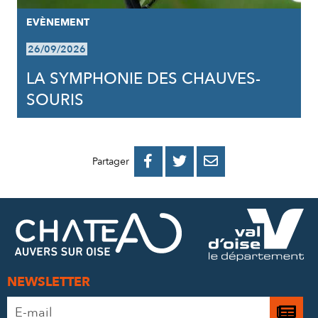
EVÈNEMENT
26/09/2026
LA SYMPHONIE DES CHAUVES-
SOURIS
PARTAGER
PARTAGER
PARTAGER



Partager
SUR
SUR
PAR
FACEBOOK
TWITTER
E-
MAIL
NEWSLETTER
Adresse
Je
