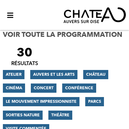
Menu
VOIR TOUTE LA PROGRAMMATION
30
FILTRER
LES
RÉSULTATS
RÉSULTATS
ATELIER
AUVERS ET LES ARTS
CHÂTEAU
CINÉMA
CONCERT
CONFÉRENCE
LE MOUVEMENT IMPRESSIONNISTE
PARCS
SORTIES NATURE
THÉÂTRE
VISITE COMMENTÉE