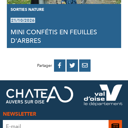
SORTIES NATURE
21/10/2026
MINI CONFÉTIS EN FEUILLES
D'ARBRES
PARTAGER
PARTAGER
PARTAGER



Partager
SUR
SUR
PAR
FACEBOOK
TWITTER
E-
MAIL
NEWSLETTER
Adresse
Je
