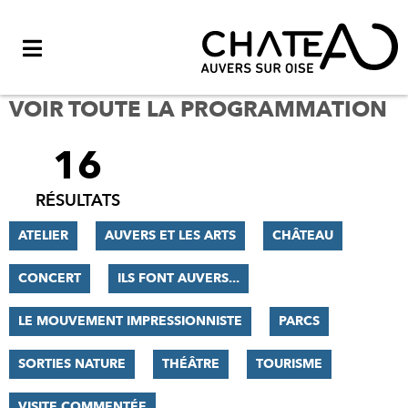
Menu
VOIR TOUTE LA PROGRAMMATION
16
FILTRER
LES
RÉSULTATS
RÉSULTATS
ATELIER
AUVERS ET LES ARTS
CHÂTEAU
CONCERT
ILS FONT AUVERS...
LE MOUVEMENT IMPRESSIONNISTE
PARCS
SORTIES NATURE
THÉÂTRE
TOURISME
VISITE COMMENTÉE