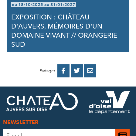
du 18/10/2025 au 31/01/2027
EXPOSITION : CHÂTEAU
D'AUVERS, MÉMOIRES D'UN
DOMAINE VIVANT // ORANGERIE
SUD
PARTAGER
PARTAGER
PARTAGER



Partager
SUR
SUR
PAR
FACEBOOK
TWITTER
E-
MAIL
NEWSLETTER
Adresse
Je
