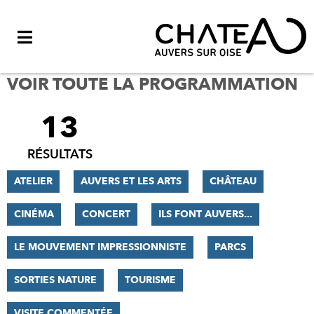
Menu
VOIR TOUTE LA PROGRAMMATION
13
FILTRER
LES
RÉSULTATS
RÉSULTATS
ATELIER
AUVERS ET LES ARTS
CHÂTEAU
CINÉMA
CONCERT
ILS FONT AUVERS...
LE MOUVEMENT IMPRESSIONNISTE
PARCS
SORTIES NATURE
TOURISME
VISITE COMMENTÉE