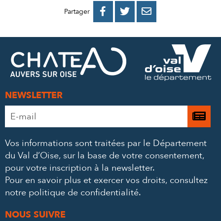
PARTAGER
PARTAGER
PARTAGER



Partager
SUR
SUR
PAR
FACEBOOK
TWITTER
E-
MAIL
NEWSLETTER
Adresse
Je

e-
m’
mail
Vos informations sont traitées par le Département
à
*
du Val d’Oise, sur la base de votre consentement,
la
pour votre inscription à la newsletter.
ne
Pour en savoir plus et exercer vos droits,
consultez
notre politique de confidentialité
.
NOUS SUIVRE