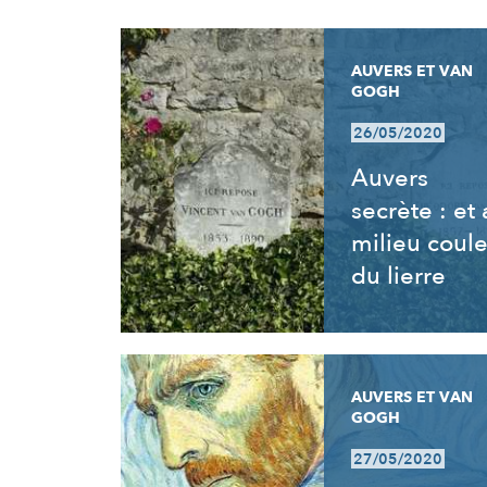
RÉSULTATS
AUVERS ET VAN
GOGH
26/05/2020
Auvers
secrète : et
milieu coul
du lierre
AUVERS ET VAN
GOGH
27/05/2020