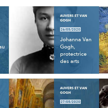
AUVERS ET VAN
GOGH
26/05/2020
Johanna Van
 au
Gogh,
e
protectrice
des arts
AUVERS ET VAN
GOGH
27/05/2020