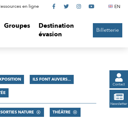
Le
Le
Le
Le
Englis
essources en ligne
EN




Château
Château
Château
Château
Groupes
Destination
Billetterie
sur
sur
sur
sur
évasion
Facebook
Twitter
Instagram
YouTube

XPOSITION
ILS FONT AUVERS...
Contact
TÉE

Newsletter
SORTIES NATURE
THÉÂTRE