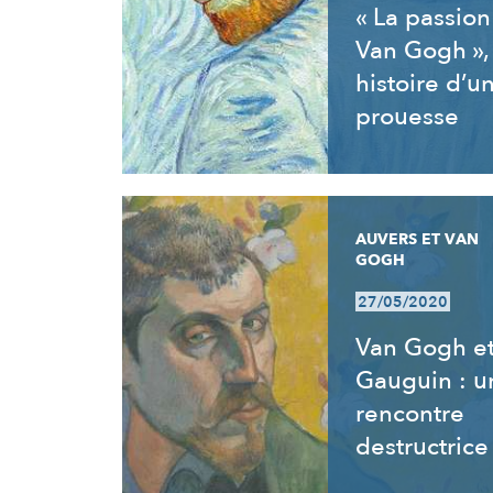
« La passion
Van Gogh »,
histoire d’u
prouesse
AUVERS ET VAN
GOGH
27/05/2020
Van Gogh e
Gauguin : u
rencontre
destructrice