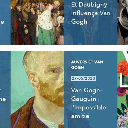
Et Daubigny
influença Van
ne
Gogh
AUVERS ET VAN
GOGH
27/05/2020
t
Van Gogh-
ne
Gauguin :
l’impossible
amitié