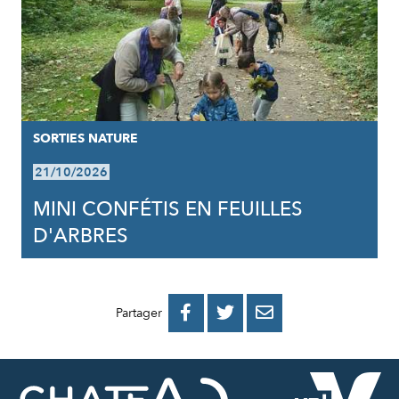
SORTIES NATURE
21/10/2026
MINI CONFÉTIS EN FEUILLES
D'ARBRES
PARTAGER
PARTAGER
PARTAGER



Partager
SUR
SUR
PAR
FACEBOOK
TWITTER
E-