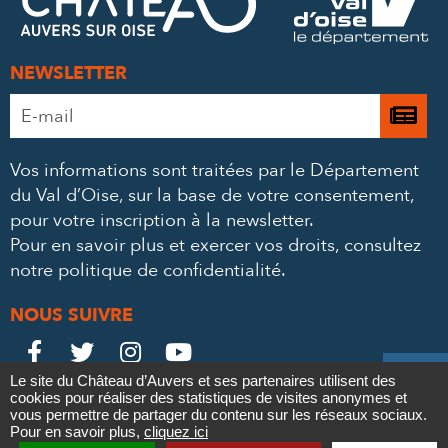
MAIL
NEWSLETTER
Adresse
Je

e-
m’
mail
Vos informations sont traitées par le Département
à
*
du Val d’Oise, sur la base de votre consentement,
la
pour votre inscription à la newsletter.
ne
Pour en savoir plus et exercer vos droits,
consultez
notre politique de confidentialité
.
NOUS SUIVRE
Le
Le
Le
Le





Le site du Château d’Auvers et ses partenaires utilisent des
Château
Château
Château
Château
cookies pour réaliser des statistiques de visites anonymes et
Contact
Mentions légales
Politique de confidentialité
Crédits
vous permettre de partager du contenu sur les réseaux sociaux.
Partenaires & Mécènes
Recrutement
Marchés publics
sur
sur
sur
sur
Pour en savoir plus,
cliquez ici
