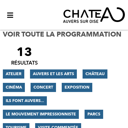
Menu
VOIR TOUTE LA PROGRAMMATION
13
FILTRER
LES
RÉSULTATS
RÉSULTATS
ATELIER
AUVERS ET LES ARTS
CHÂTEAU
CINÉMA
CONCERT
EXPOSITION
ILS FONT AUVERS...
LE MOUVEMENT IMPRESSIONNISTE
PARCS
TOURISME
VISITE COMMENTÉE