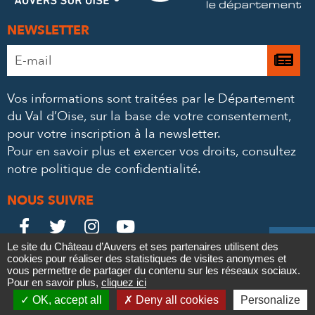
NEWSLETTER
Adresse
Je

e-
m’
mail
Vos informations sont traitées par le Département
à
*
du Val d’Oise, sur la base de votre consentement,
la
pour votre inscription à la newsletter.
ne
Pour en savoir plus et exercer vos droits,
consultez
notre politique de confidentialité
.
NOUS SUIVRE
Le
Le
Le
Le





Le site du Château d’Auvers et ses partenaires utilisent des
Château
Château
Château
Château
cookies pour réaliser des statistiques de visites anonymes et
Contact
Mentions légales
Politique de confidentialité
Crédits
vous permettre de partager du contenu sur les réseaux sociaux.
Partenaires & Mécènes
Recrutement
Marchés publics
sur
sur
sur
sur
Pour en savoir plus,
cliquez ici

Plan du site
OK, accept all
Deny all cookies
Personalize
Newsletter