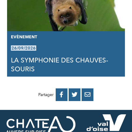
EVÈNEMENT
26/09/2026
LA SYMPHONIE DES CHAUVES-
SOURIS
PARTAGER
PARTAGER
PARTAGER



Partager
SUR
SUR
PAR
FACEBOOK
TWITTER
E-
MAIL