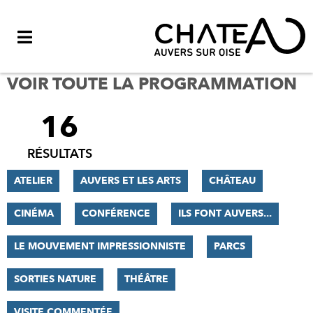
Menu
VOIR TOUTE LA PROGRAMMATION
16
FILTRER
LES
RÉSULTATS
RÉSULTATS
ATELIER
AUVERS ET LES ARTS
CHÂTEAU
CINÉMA
CONFÉRENCE
ILS FONT AUVERS...
LE MOUVEMENT IMPRESSIONNISTE
PARCS
SORTIES NATURE
THÉÂTRE
VISITE COMMENTÉE