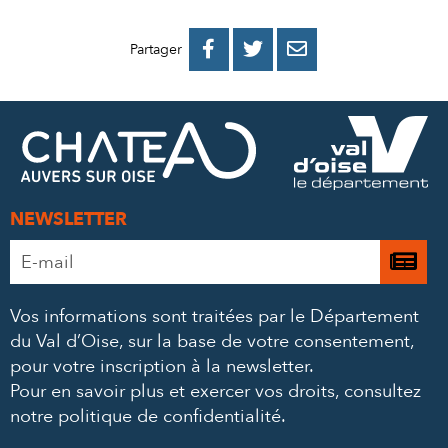
PARTAGER
PARTAGER
PARTAGER



Partager
SUR
SUR
PAR
FACEBOOK
TWITTER
E-
MAIL
NEWSLETTER
Adresse
Je

e-
m’
mail
Vos informations sont traitées par le Département
à
*
du Val d’Oise, sur la base de votre consentement,
la
pour votre inscription à la newsletter.
ne
Pour en savoir plus et exercer vos droits,
consultez
notre politique de confidentialité
.