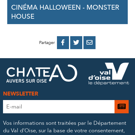
CINÉMA HALLOWEEN - MONSTER
HOUSE
PARTAGER
PARTAGER
PARTAGER



Partager
SUR
SUR
PAR
FACEBOOK
TWITTER
E-
MAIL
NEWSLETTER
Adresse
Je

e-
m’
mail
Vos informations sont traitées par le Département
à
*
du Val d’Oise, sur la base de votre consentement,