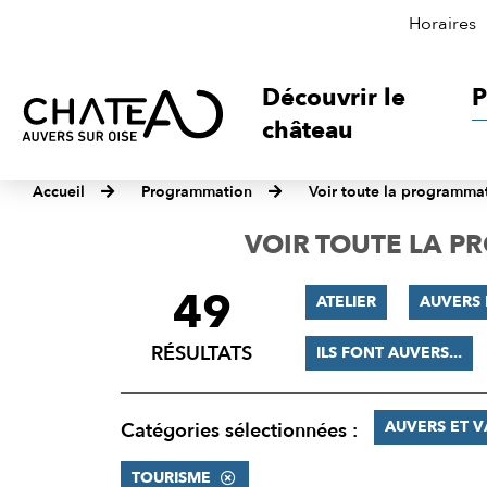
Horaires
Découvrir le
P
château
Accueil
Programmation
Voir toute la programma
VOIR TOUTE LA 
49
FILTRER
ATELIER
AUVERS 
LES
RÉSULTATS
ILS FONT AUVERS...
RÉSULTATS
AUVERS ET 
Catégories sélectionnées :
TOURISME