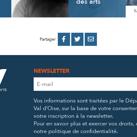
des arts
PARTAGER
PARTAGER
PARTAGER



Partager
SUR
SUR
PAR
FACEBOOK
TWITTER
E-
NEWSLETTER
MAIL
Adresse
e-
mail
Vos informations sont traitées par le Dé
*
Val d’Oise, sur la base de votre consent
votre inscription à la newsletter.
Pour en savoir plus et exercer vos droits,
notre politique de confidentialité
.