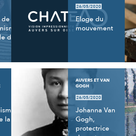
26/05/2020
 de
Eloge du
nnisme,
mouvement
le de
AUVERS ET VAN
E
GOGH
26/05/2020
nisme
Johanna Van
e la
Gogh,
protectrice