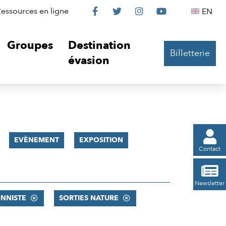
Le
Le
Le
Le
Englis
essources en ligne
EN




Château
Château
Château
Château
Groupes
Destination
Billetterie
sur
sur
sur
sur
évasion
Facebook
Twitter
Instagram
YouTube

EVÈNEMENT
EXPOSITION
Contact

Newsletter
NNISTE
SORTIES NATURE