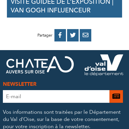
VISITE GUIDÉE DE L'EXPOSITION |
VAN GOGH INFLUENCEUR
PARTAGER
PARTAGER
PARTAGER



Partager
SUR
SUR
PAR
FACEBOOK
TWITTER
E-
MAIL
NEWSLETTER
Adresse
Je

e-
m’
mail
Vos informations sont traitées par le Département
à
*
du Val d’Oise, sur la base de votre consentement,
la
pour votre inscription à la newsletter.