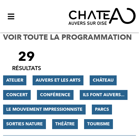
Menu
VOIR TOUTE LA PROGRAMMATION
29
FILTRER
LES
RÉSULTATS
RÉSULTATS
ATELIER
AUVERS ET LES ARTS
CHÂTEAU
CONCERT
CONFÉRENCE
ILS FONT AUVERS...
LE MOUVEMENT IMPRESSIONNISTE
PARCS
SORTIES NATURE
THÉÂTRE
TOURISME