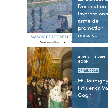
Destination
Impressionn
arme de
promotion
massive
AUVERS ET VAN
GOGH
27/05/2020
Et Daubign
influença V
Gogh