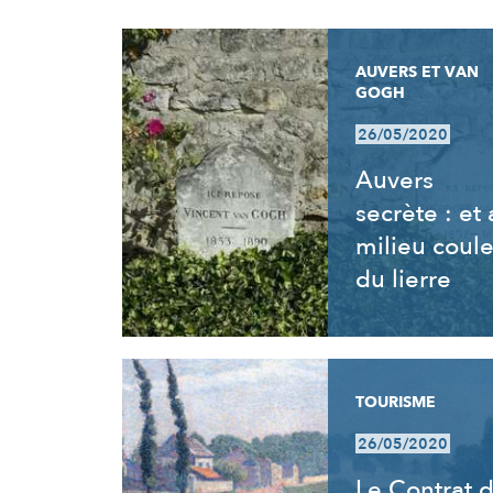
RÉSULTATS
AUVERS ET VAN
GOGH
26/05/2020
Auvers
secrète : et
milieu coul
du lierre
TOURISME
26/05/2020
Le Contrat 