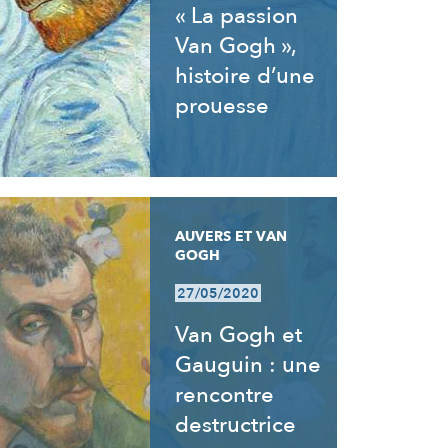
« La passion
Van Gogh »,
histoire d’une
prouesse
AUVERS ET VAN
GOGH
27/05/2020
Van Gogh et
Gauguin : une
rencontre
destructrice