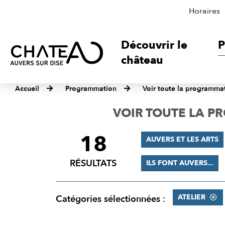
Horaires
Découvrir le
P
château
Accueil
Programmation
Voir toute la programma
VOIR TOUTE LA 
18
FILTRER
AUVERS ET LES ARTS
LES
RÉSULTATS
ILS FONT AUVERS...
RÉSULTATS
ATELIER
Catégories sélectionnées :