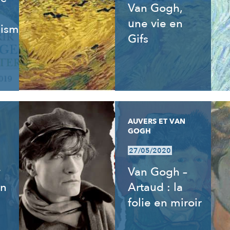
Van Gogh,
une vie en
isme,
Gifs
AUVERS ET VAN
GOGH
27/05/2020
y
Van Gogh –
an
Artaud : la
folie en miroir