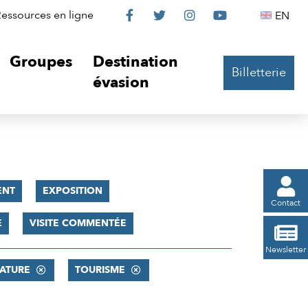
Le
Le
Le
Le
Englis
essources en ligne
EN




Château
Château
Château
Château
Groupes
Destination
Billetterie
sur
sur
sur
sur
évasion
Facebook
Twitter
Instagram
YouTube

ENT
EXPOSITION
Contact
E
VISITE COMMENTÉE

Newsletter
NATURE
TOURISME