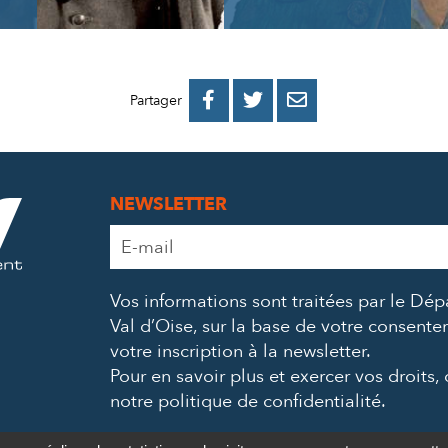
PARTAGER
PARTAGER
PARTAGER



Partager
SUR
SUR
PAR
FACEBOOK
TWITTER
E-
NEWSLETTER
MAIL
Adresse
e-
mail
Vos informations sont traitées par le Dé
*
Val d’Oise, sur la base de votre consent
votre inscription à la newsletter.
Pour en savoir plus et exercer vos droits,
notre politique de confidentialité
.