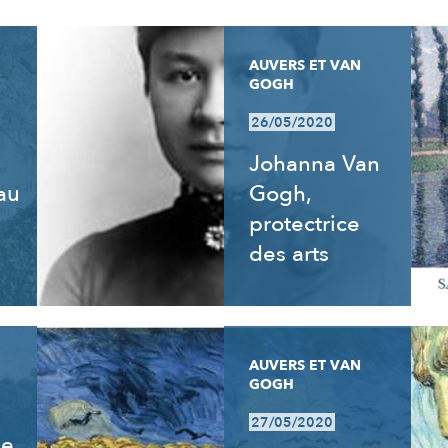
AUVERS ET VAN
GOGH
26/05/2020
Johanna Van
 au
Gogh,
e
protectrice
des arts
AUVERS ET VAN
GOGH
27/05/2020
de