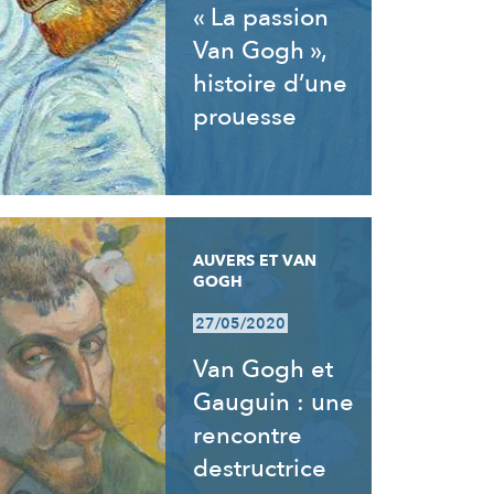
« La passion
Van Gogh »,
histoire d’une
prouesse
AUVERS ET VAN
GOGH
27/05/2020
Van Gogh et
Gauguin : une
rencontre
destructrice