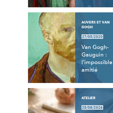
AUVERS ET VAN
GOGH
27/05/2020
Van Gogh-
Gauguin :
l’impossible
amitié
ATELIER
25/08/2026