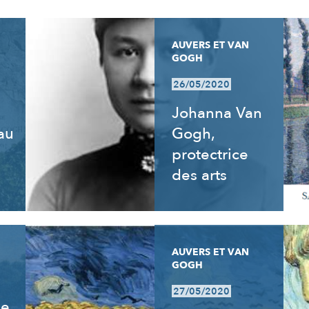
AUVERS ET VAN
GOGH
26/05/2020
Johanna Van
 au
Gogh,
e
protectrice
des arts
AUVERS ET VAN
GOGH
27/05/2020
de