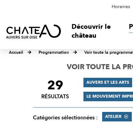
Horaires
Découvrir le
P
château
Accueil
Programmation
Voir toute la programma
VOIR TOUTE LA 
29
FILTRER
AUVERS ET LES ARTS
LES
RÉSULTATS
LE MOUVEMENT IMPR
RÉSULTATS
ATELIER
Catégories sélectionnées :