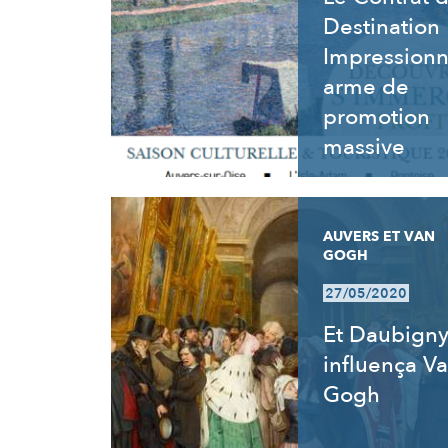
Destination
Impressionn
arme de
promotion
massive
AUVERS ET VAN
GOGH
27/05/2020
Et Daubign
influença V
Gogh