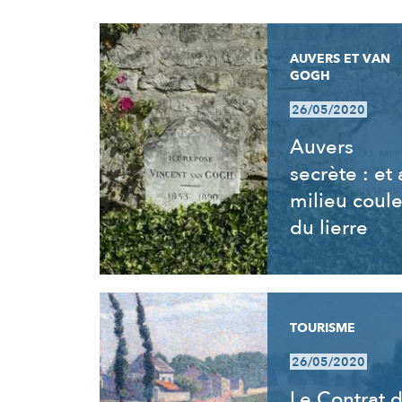
RÉSULTATS
AUVERS ET VAN
GOGH
26/05/2020
Auvers
secrète : et
milieu coul
du lierre
TOURISME
26/05/2020
Le Contrat 