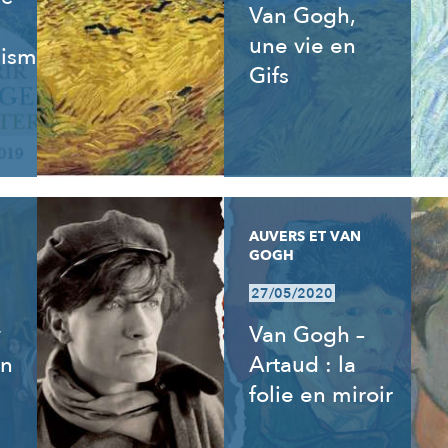
Van Gogh,
une vie en
isme,
Gifs
AUVERS ET VAN
GOGH
27/05/2020
y
Van Gogh –
an
Artaud : la
folie en miroir