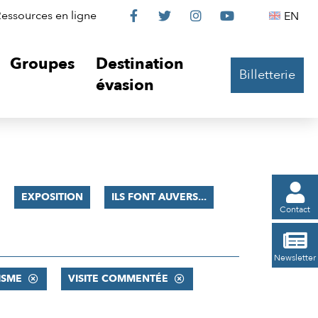
Le
Le
Le
Le
Englis
essources en ligne
EN




Château
Château
Château
Château
Groupes
Destination
Billetterie
sur
sur
sur
sur
évasion
Facebook
Twitter
Instagram
YouTube

EXPOSITION
ILS FONT AUVERS...
Contact

Newsletter
ISME
VISITE COMMENTÉE