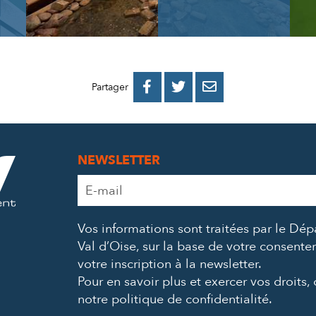
PARTAGER
PARTAGER
PARTAGER



Partager
SUR
SUR
PAR
FACEBOOK
TWITTER
E-
NEWSLETTER
MAIL
Adresse
e-
mail
Vos informations sont traitées par le Dé
*
Val d’Oise, sur la base de votre consent
votre inscription à la newsletter.
Pour en savoir plus et exercer vos droits,
notre politique de confidentialité
.