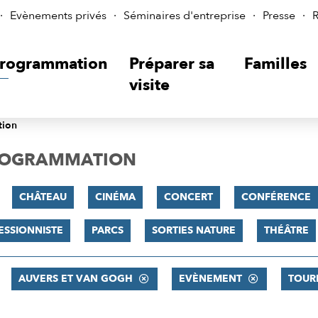
Evènements privés
Séminaires d'entreprise
Presse
R
rogrammation
Préparer sa
Familles
visite
tion
PROGRAMMATION
CHÂTEAU
CINÉMA
CONCERT
CONFÉRENCE
ESSIONNISTE
PARCS
SORTIES NATURE
THÉÂTRE
AUVERS ET VAN GOGH
EVÈNEMENT
TOUR