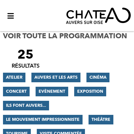
Menu
VOIR TOUTE LA PROGRAMMATION
25
FILTRER
LES
RÉSULTATS
RÉSULTATS
ATELIER
AUVERS ET LES ARTS
CINÉMA
CONCERT
EVÈNEMENT
EXPOSITION
ILS FONT AUVERS...
LE MOUVEMENT IMPRESSIONNISTE
THÉÂTRE
TOURISME
VISITE COMMENTÉE