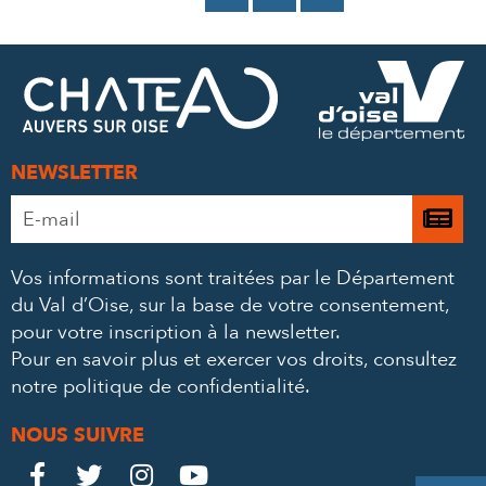
SUR
SUR
PAR
FACEBOOK
TWITTER
E-
MAIL
NEWSLETTER
Adresse
Je

e-
m’
mail
Vos informations sont traitées par le Département
à
*
du Val d’Oise, sur la base de votre consentement,
la
pour votre inscription à la newsletter.
ne
Pour en savoir plus et exercer vos droits,
consultez
notre politique de confidentialité
.
NOUS SUIVRE
Le
Le
Le
Le



