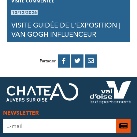
VISITE COMMENTÉE
13/12/2026
VISITE GUIDÉE DE L'EXPOSITION |
VAN GOGH INFLUENCEUR
PARTAGER
PARTAGER
PARTAGER



Partager
SUR
SUR
PAR
FACEBOOK
TWITTER
E-
MAIL
NEWSLETTER
Adresse
Je

e-
m’