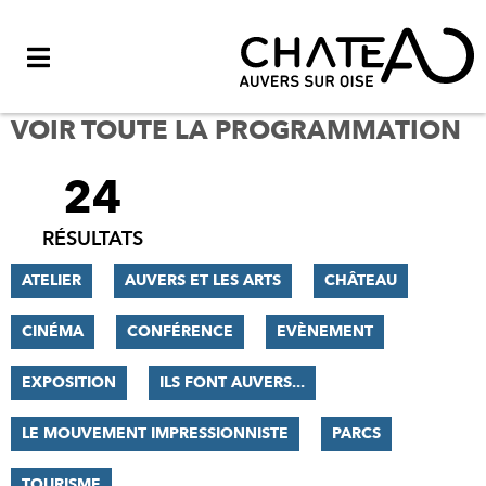
Menu
VOIR TOUTE LA PROGRAMMATION
24
FILTRER
LES
RÉSULTATS
RÉSULTATS
ATELIER
AUVERS ET LES ARTS
CHÂTEAU
CINÉMA
CONFÉRENCE
EVÈNEMENT
EXPOSITION
ILS FONT AUVERS...
LE MOUVEMENT IMPRESSIONNISTE
PARCS
TOURISME