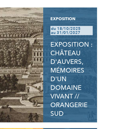
EXPOSITION
du 18/10/2025
au 31/01/2027
EXPOSITION :
CHÂTEAU
D'AUVERS,
MÉMOIRES
D'UN
DOMAINE
VIVANT //
ORANGERIE
SUD