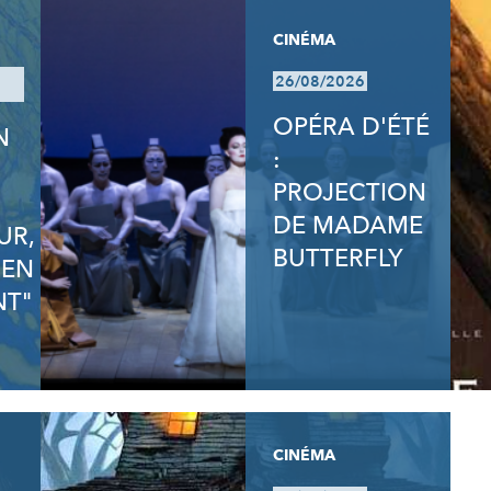
CINÉMA
26/08/2026
OPÉRA D'ÉTÉ
N
:
N
PROJECTION
DE MADAME
UR,
BUTTERFLY
 EN
T"
CINÉMA