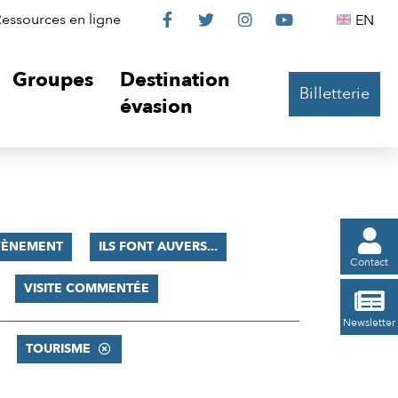
Le
Le
Le
Le
Englis
essources en ligne
EN




Château
Château
Château
Château
Groupes
Destination
Billetterie
sur
sur
sur
sur
évasion
Facebook
Twitter
Instagram
YouTube

VÈNEMENT
ILS FONT AUVERS...
Contact
VISITE COMMENTÉE

Newsletter
TOURISME