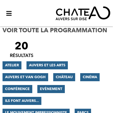
Menu
VOIR TOUTE LA PROGRAMMATION
20
FILTRER
LES
RÉSULTATS
RÉSULTATS
ATELIER
AUVERS ET LES ARTS
AUVERS ET VAN GOGH
CHÂTEAU
CINÉMA
CONFÉRENCE
EVÈNEMENT
ILS FONT AUVERS...
LE MOUVEMENT IMPRESSIONNISTE
PARCS