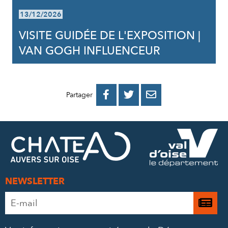
13/12/2026
VISITE GUIDÉE DE L'EXPOSITION |
VAN GOGH INFLUENCEUR
PARTAGER
PARTAGER
PARTAGER



Partager
SUR
SUR
PAR
FACEBOOK
TWITTER
E-
MAIL
NEWSLETTER
Adresse
Je

e-
m’
mail