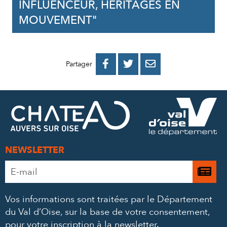
INFLUENCEUR, HÉRITAGES EN
MOUVEMENT"
PARTAGER
PARTAGER
PARTAGER



Partager
SUR
SUR
PAR
FACEBOOK
TWITTER
E-
MAIL
NEWSLETTER
Adresse
Je

e-
m’
mail
Vos informations sont traitées par le Département
à
*
du Val d’Oise, sur la base de votre consentement,
la
pour votre inscription à la newsletter.