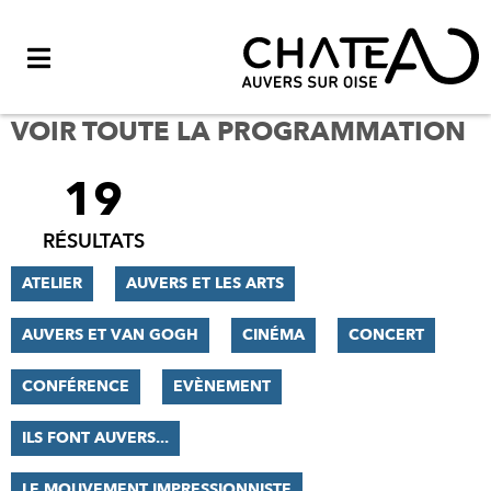
Menu
VOIR TOUTE LA PROGRAMMATION
19
FILTRER
LES
RÉSULTATS
RÉSULTATS
ATELIER
AUVERS ET LES ARTS
AUVERS ET VAN GOGH
CINÉMA
CONCERT
CONFÉRENCE
EVÈNEMENT
ILS FONT AUVERS...
LE MOUVEMENT IMPRESSIONNISTE